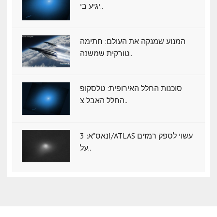
יגיע בי..
המנוע שמנקה את העולם: חתימה
טורקית שמשנה..
סוכנות החלל האירופית: טלסקופ
החלל האבל צ..
נאס"א: ‏3I/ATLAS עשוי לספק רמזים
על..