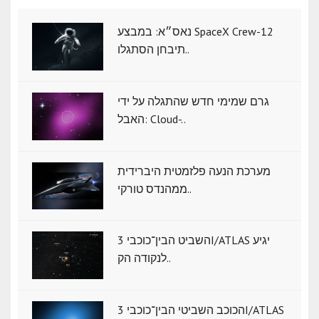
נאס״א: במבצע SpaceX Crew-12
תיבחן הסתגלו..
גרם שמימי חדש שהתגלה על ידי
האבל: Cloud-..
מערכת הנעה פלזמטית היברידית
ממהנדס טורקי..
השביט הבין־כוכבי 3I/ATLAS יגיע
לנקודה הק..
הכוכב השביטי הבין־כוכבי 3I/ATLAS