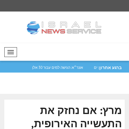
Mobil Menü
ברגע אחרון:
 בן טחנון ביקר
שר החוץ של אזרבייג'ן באירמוב קיים
ביקורי..
אדם ב..
מרץ: אם נחזק את
התעשייה האירופית,