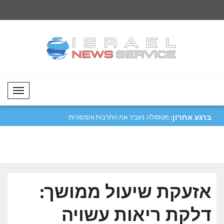
Mobil Menü
ברגע אחרון:
יפה נגד מכלית
מטסולה: נעביר את התרבות והמסורות
קטר גינתה את התקיפ
שלנו לד..
הורמו..
אזעקת שיעול ממושך:
דלקת ריאות עשויה