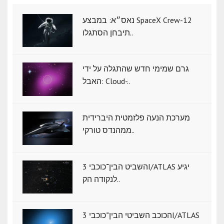
נאס״א: במבצע SpaceX Crew-12
תיבחן הסתגלו..
גרם שמימי חדש שהתגלה על ידי
האבל: Cloud-..
מערכת הנעה פלזמטית היברידית
ממהנדס טורקי..
השביט הבין־כוכבי 3I/ATLAS יגיע
לנקודה הק..
הכוכב השביטי הבין־כוכבי 3I/ATLAS