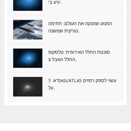
יגיע בי..
המנוע שמנקה את העולם: חתימה
טורקית שמשנה..
סוכנות החלל האירופית: טלסקופ
החלל האבל צ..
נאס"א: ‏3I/ATLAS עשוי לספק רמזים
על..