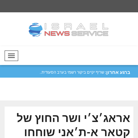
Mobil Menü
ברגע אחרון:
נית נגרמה בעקבות
שריף יקיים ביקור רשמי בערב הסעודית..
זלנסקי: אנו ממשיכים
הנפט ש..
אראג׳צ׳י ושר החוץ של
קטאר א-ת׳אני שוחחו