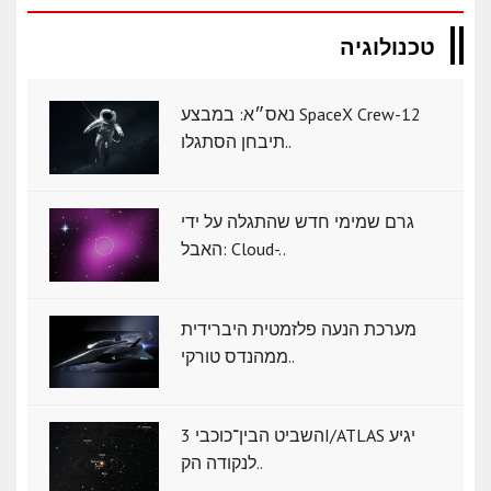
טכנולוגיה
נאס״א: במבצע SpaceX Crew-12
תיבחן הסתגלו..
גרם שמימי חדש שהתגלה על ידי
האבל: Cloud-..
מערכת הנעה פלזמטית היברידית
ממהנדס טורקי..
השביט הבין־כוכבי 3I/ATLAS יגיע
לנקודה הק..