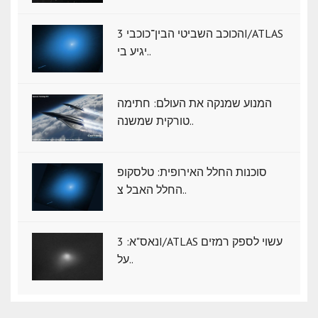
הכוכב השביטי הבין־כוכבי 3I/ATLAS
יגיע בי..
המנוע שמנקה את העולם: חתימה
טורקית שמשנה..
סוכנות החלל האירופית: טלסקופ
החלל האבל צ..
נאס"א: ‏3I/ATLAS עשוי לספק רמזים
על..