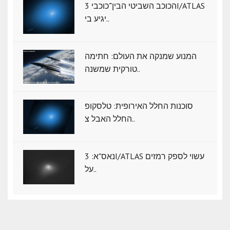
הכוכב השביטי הבין־כוכבי 3I/ATLAS
יגיע בי..
המנוע שמנקה את העולם: חתימה
טורקית שמשנה..
סוכנות החלל האירופית: טלסקופ
החלל האבל צ..
נאס"א: ‏3I/ATLAS עשוי לספק רמזים
על..