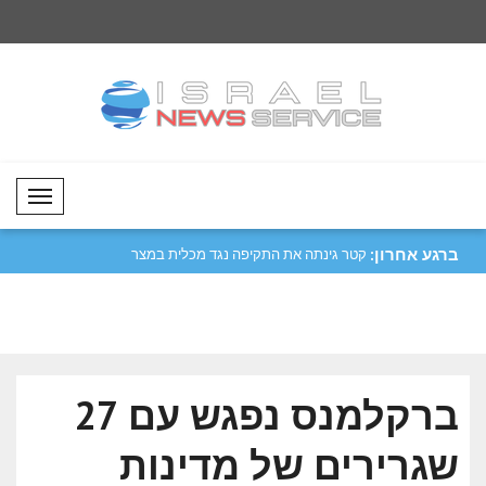
Mobil Menü
ברגע אחרון:
יפה נגד מכלית
מטסולה: נעביר את התרבות והמסורות
קטר גינתה את התקיפ
שלנו לד..
הורמו..
ברקלמנס נפגש עם 27
שגרירים של מדינות