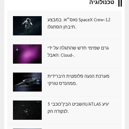
טכנולוגיה
נאס״א: במבצע SpaceX Crew-12
תיבחן הסתגלו..
גרם שמימי חדש שהתגלה על ידי
האבל: Cloud-..
מערכת הנעה פלזמטית היברידית
ממהנדס טורקי..
השביט הבין־כוכבי 3I/ATLAS יגיע
לנקודה הק..