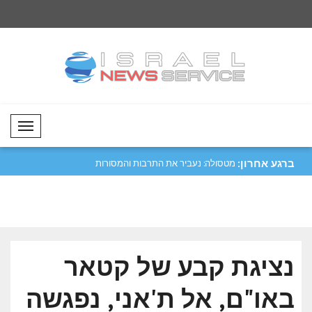
Mobil Menü
ברגע אחרון:
יפה נגד מכלית
מטסולה: נעביר את התרבות והמסורות
קטר גינתה את התקיפ
שלנו לד..
הורמו..
נציגת קבע של קטאר
באו"ם, אל ת'אני, נפגשה