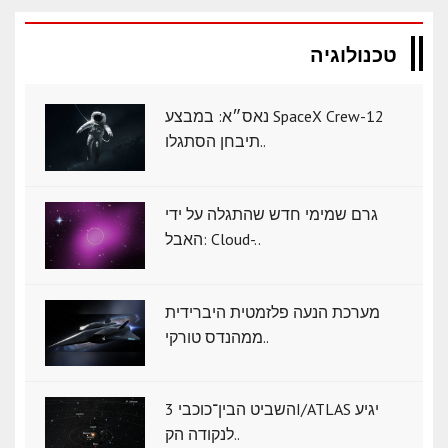
טכנולוגיה
נאס״א: במבצע SpaceX Crew-12
תיבחן הסתגלו..
גרם שמימי חדש שהתגלה על ידי
האבל: Cloud-..
מערכת הנעה פלזמטית היברידית
ממהנדס טורקי..
השביט הבין־כוכבי 3I/ATLAS יגיע
לנקודה הק..