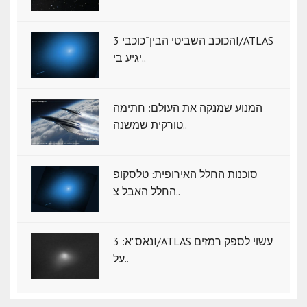
הכוכב השביטי הבין־כוכבי 3I/ATLAS
יגיע בי..
המנוע שמנקה את העולם: חתימה
טורקית שמשנה..
סוכנות החלל האירופית: טלסקופ
החלל האבל צ..
נאס"א: ‏3I/ATLAS עשוי לספק רמזים
על..