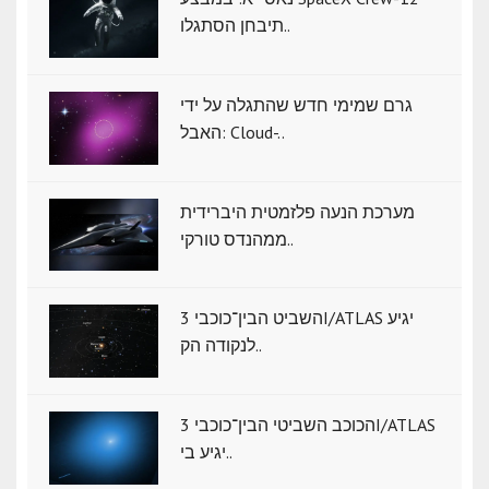
תיבחן הסתגלו..
גרם שמימי חדש שהתגלה על ידי
האבל: Cloud-..
מערכת הנעה פלזמטית היברידית
ממהנדס טורקי..
השביט הבין־כוכבי 3I/ATLAS יגיע
לנקודה הק..
הכוכב השביטי הבין־כוכבי 3I/ATLAS
יגיע בי..