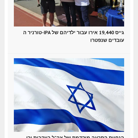
טורניר ה-IPA גייס 19,440 אירו עבור ילדיהם של
עובדים שנפטרו
הנחיית התרעה מוקדמת של צה"ל בעקבות ירי