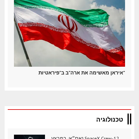
איראן מאשימה את ארה"ב ב"פיראטיות"
טכנולוגיה
נאס״א: במבצע SpaceX Crew-12