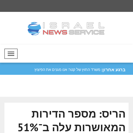
Mobil Menü
ברגע אחרון:
פעולה בין ישראל
משרד החוץ של קטר: אנו מגנים את הפיצוץ
דר: הסכם ההגנה המש
בג..
את הש..
הריס: מספר הדירות
המאושרות עלה ב־51%