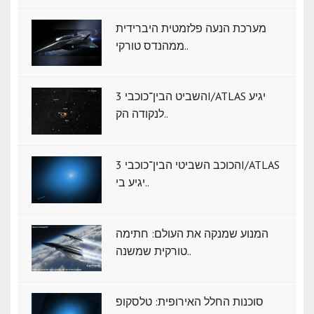
מערכת הנעה פלזמטית היברידית
ממהנדס טורקי..
השביט הבין־כוכבי 3I/ATLAS יגיע
לנקודה הק..
הכוכב השביטי הבין־כוכבי 3I/ATLAS
יגיע בי..
המנוע שמנקה את העולם: חתימה
טורקית שמשנה..
סוכנות החלל האירופית: טלסקופ