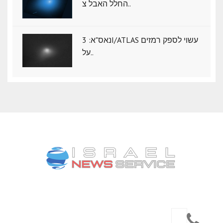
החלל האבל צ..
נאס"א: ‏3I/ATLAS עשוי לספק רמזים
על..