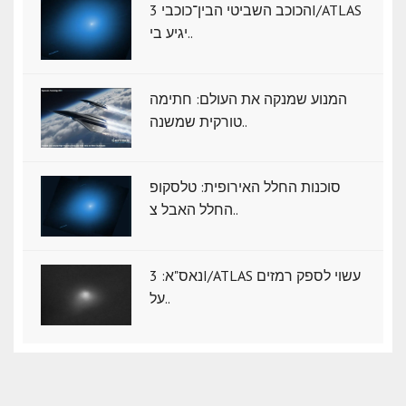
הכוכב השביטי הבין־כוכבי 3I/ATLAS
יגיע בי..
המנוע שמנקה את העולם: חתימה
טורקית שמשנה..
סוכנות החלל האירופית: טלסקופ
החלל האבל צ..
נאס"א: ‏3I/ATLAS עשוי לספק רמזים
על..