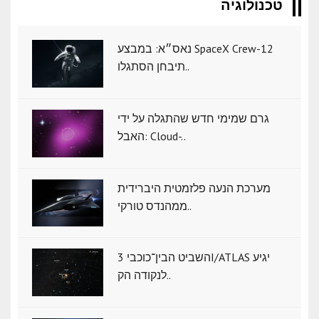
טכנולוגיה
נאס״א: במבצע SpaceX Crew-12
תיבחן הסתגלו..
גרם שמימי חדש שהתגלה על ידי
האבל: Cloud-..
מערכת הנעה פלזמטית היברידית
ממהנדס טורקי..
השביט הבין־כוכבי 3I/ATLAS יגיע
לנקודה הק..