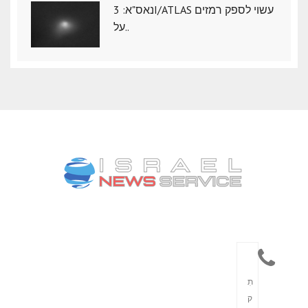
נאס"א: ‏3I/ATLAS עשוי לספק רמזים
על..
תִ
ק