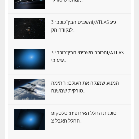
השביט הבין־כוכבי 3I/ATLAS יגיע
לנקודה הק..
הכוכב השביטי הבין־כוכבי 3I/ATLAS
יגיע בי..
המנוע שמנקה את העולם: חתימה
טורקית שמשנה..
סוכנות החלל האירופית: טלסקופ
החלל האבל צ..