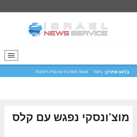
Mobil Menü
ברגע אחרון:
הבריטי לביטחון
טראמפ: בניגוד לשמועות הכוזבות, ביטול
מגמה מעורבת עם נטיי
הפי..
איר..
מוצ'ונסקי נפגש עם קלס