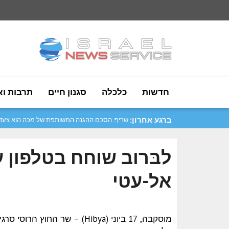
חדשות
כלכלה
סגנון חיים
תרבות וא
ברגע אחרון:
שריף: הסכם ההגנה המשותפת של מכה הוא צעד .
לבּרוב שוחח בטלפון 
אל-עטי
מוסקבה, 17 ביוני (Hibya) – ש