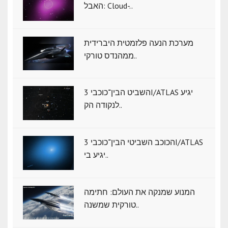
האבל: Cloud-..
מערכת הנעה פלזמטית היברידית
ממהנדס טורקי..
השביט הבין־כוכבי 3I/ATLAS יגיע
לנקודה הק..
הכוכב השביטי הבין־כוכבי 3I/ATLAS
יגיע בי..
המנוע שמנקה את העולם: חתימה
טורקית שמשנה..