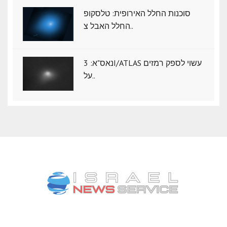
סוכנות החלל האירופית: טלסקופ
החלל האבל צ..
נאס"א: ‏3I/ATLAS עשוי לספק רמזים
על..