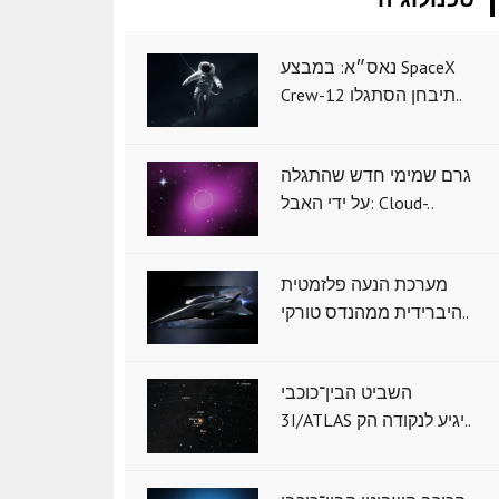
נאס״א: במבצע SpaceX
Crew-12 תיבחן הסתגלו..
גרם שמימי חדש שהתגלה
על ידי האבל: Cloud-..
מערכת הנעה פלזמטית
היברידית ממהנדס טורקי..
השביט הבין־כוכבי
3I/ATLAS יגיע לנקודה הק..