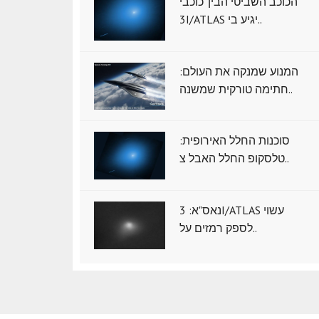
הכוכב השביטי הבין־כוכבי
3I/ATLAS יגיע בי..
המנוע שמנקה את העולם:
חתימה טורקית שמשנה..
סוכנות החלל האירופית:
טלסקופ החלל האבל צ..
נאס"א: ‏3I/ATLAS עשוי
לספק רמזים על..