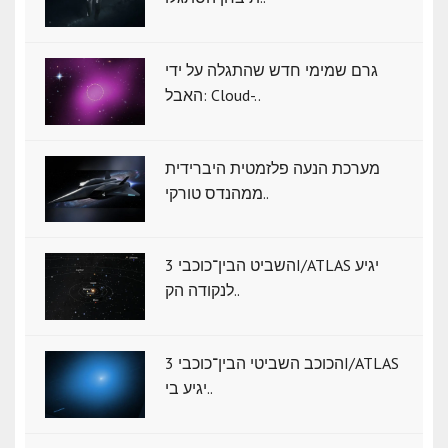
גרם שמימי חדש שהתגלה על ידי
האבל: Cloud-..
מערכת הנעה פלזמטית היברידית
ממהנדס טורקי..
השביט הבין־כוכבי 3I/ATLAS יגיע
לנקודה הק..
הכוכב השביטי הבין־כוכבי 3I/ATLAS
יגיע בי..