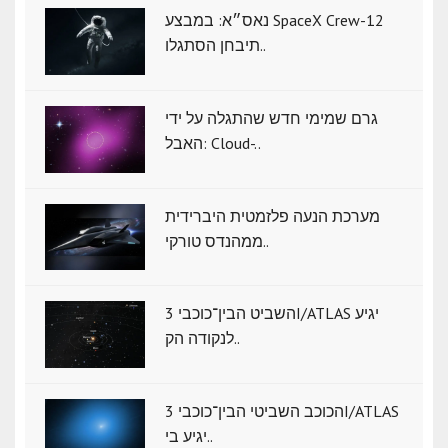
נאס״א: במבצע SpaceX Crew-12
תיבחן הסתגלו..
גרם שמימי חדש שהתגלה על ידי
האבל: Cloud-..
מערכת הנעה פלזמטית היברידית
ממהנדס טורקי..
השביט הבין־כוכבי 3I/ATLAS יגיע
לנקודה הק..
הכוכב השביטי הבין־כוכבי 3I/ATLAS
יגיע בי..