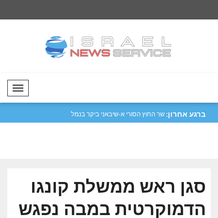
Mobil Menü
ברגע אחרון:
מקבלת את המסמך בן
שר החוץ הסורי א-שיבאני ביקר בנמל
פזשכיאן: איראן חייב
התעופה ..
של..
סגן ראש ממשלת קונגו
הדמוקרטית במבה נפגש