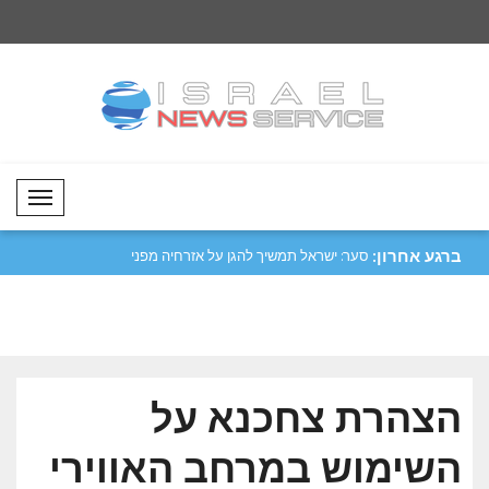
Mobil Menü
ברגע אחרון:
לעוד תיאטרון..
סער: ישראל תמשיך להגן על אזרחיה מפני
א-שרע קיבל את היועץ
כל ..
לאומי..
הצהרת צחכנא על
השימוש במרחב האווירי