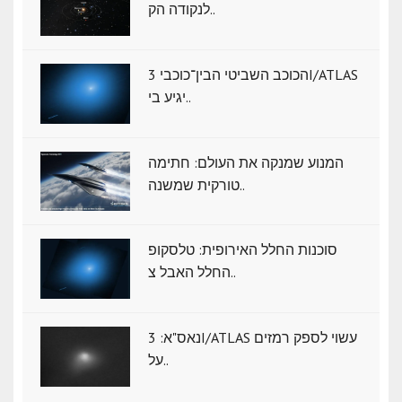
לנקודה הק..
הכוכב השביטי הבין־כוכבי 3I/ATLAS
יגיע בי..
המנוע שמנקה את העולם: חתימה
טורקית שמשנה..
סוכנות החלל האירופית: טלסקופ
החלל האבל צ..
נאס"א: ‏3I/ATLAS עשוי לספק רמזים
על..