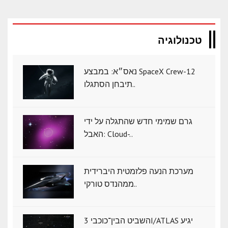
טכנולוגיה
נאס״א: במבצע SpaceX Crew-12
תיבחן הסתגלו..
גרם שמימי חדש שהתגלה על ידי
האבל: Cloud-..
מערכת הנעה פלזמטית היברידית
ממהנדס טורקי..
השביט הבין־כוכבי 3I/ATLAS יגיע