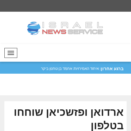
Mobil Menü
ברגע אחרון:
 את יישום עונש
איחוד האמירויות: אחמד בן טחנון ביקר
שר החוץ של אזרבייג'ן
במפק..
ביקורי..
ארדואן ופזשכיאן שוחחו
בטלפון