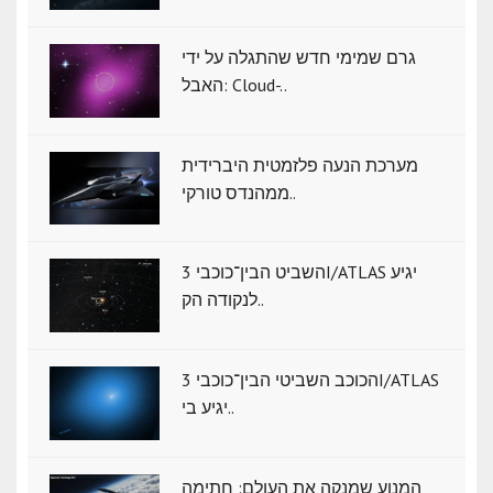
גרם שמימי חדש שהתגלה על ידי
האבל: Cloud-..
מערכת הנעה פלזמטית היברידית
ממהנדס טורקי..
השביט הבין־כוכבי 3I/ATLAS יגיע
לנקודה הק..
הכוכב השביטי הבין־כוכבי 3I/ATLAS
יגיע בי..
המנוע שמנקה את העולם: חתימה