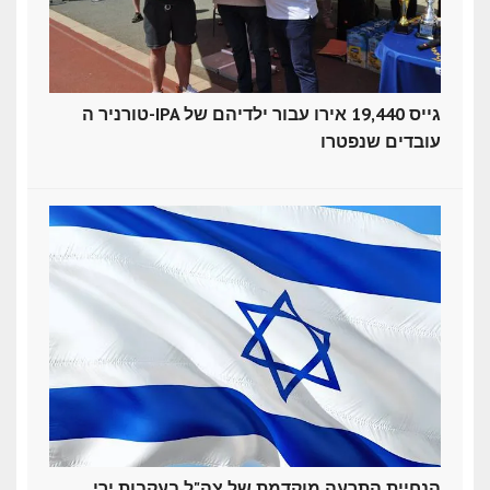
טורניר ה-IPA גייס 19,440 אירו עבור ילדיהם של
עובדים שנפטרו
הנחיית התרעה מוקדמת של צה"ל בעקבות ירי