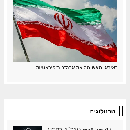
איראן מאשימה את ארה"ב ב"פיראטיות"
טכנולוגיה
נאס״א: במבצע SpaceX Crew-12