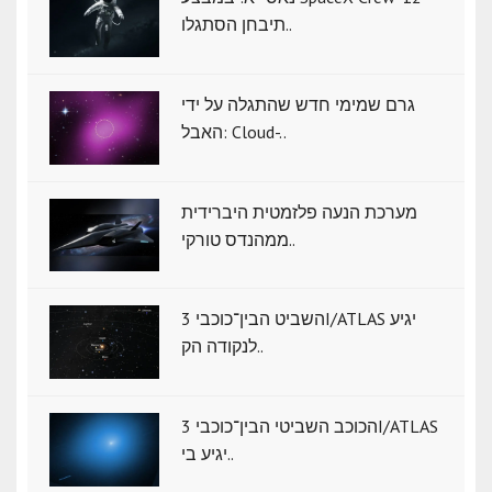
תיבחן הסתגלו..
גרם שמימי חדש שהתגלה על ידי
האבל: Cloud-..
מערכת הנעה פלזמטית היברידית
ממהנדס טורקי..
השביט הבין־כוכבי 3I/ATLAS יגיע
לנקודה הק..
הכוכב השביטי הבין־כוכבי 3I/ATLAS
יגיע בי..