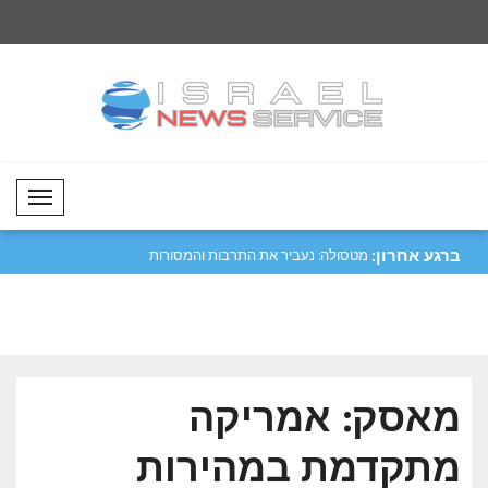
Mobil Menü
ברגע אחרון:
יפה נגד מכלית
מטסולה: נעביר את התרבות והמסורות
קטר גינתה את התקיפ
שלנו לד..
הורמו..
מאסק: אמריקה
מתקדמת במהירות