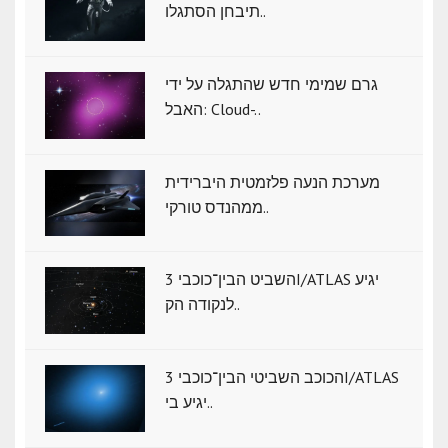
תיבחן הסתגלו..
גרם שמימי חדש שהתגלה על ידי
האבל: Cloud-..
מערכת הנעה פלזמטית היברידית
ממהנדס טורקי..
השביט הבין־כוכבי 3I/ATLAS יגיע
לנקודה הק..
הכוכב השביטי הבין־כוכבי 3I/ATLAS
יגיע בי..