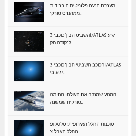
מערכת הנעה פלזמטית היברידית
ממהנדס טורקי..
השביט הבין־כוכבי 3I/ATLAS יגיע
לנקודה הק..
הכוכב השביטי הבין־כוכבי 3I/ATLAS
יגיע בי..
המנוע שמנקה את העולם: חתימה
טורקית שמשנה..
סוכנות החלל האירופית: טלסקופ
החלל האבל צ..