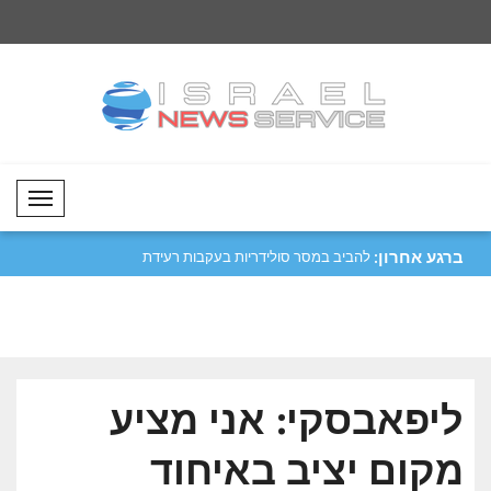
Mobil Menü
ברגע אחרון:
 עם קולומביה
להביב במסר סולידריות בעקבות רעידת
פון דר ליין מודיעה ע
האדמה ..
בע..
ליפאבסקי: אני מציע
מקום יציב באיחוד