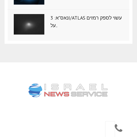
נאס"א: ‏3I/ATLAS עשוי לספק רמזים
על..