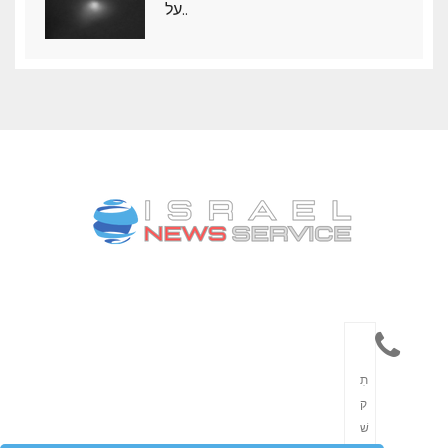
על..
תִ
ק
שׁ