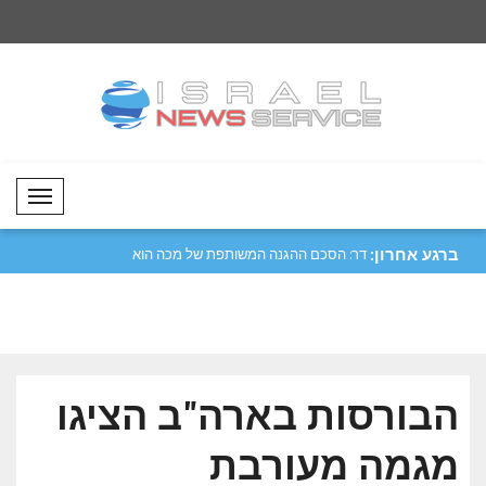
Mobil Menü
ברגע אחרון:
 התייחס לביקוריו
דר: הסכם ההגנה המשותפת של מכה הוא
פזשכיאן דן עם חמינאי
למטרות..
וה..
הבורסות בארה"ב הציגו
מגמה מעורבת