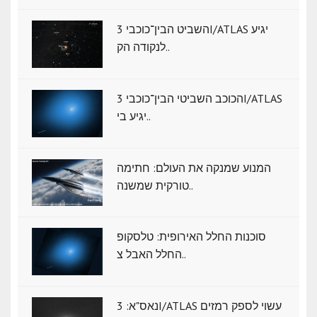
השביט הבין־כוכבי 3I/ATLAS יגיע
לנקודה הק..
הכוכב השביטי הבין־כוכבי 3I/ATLAS
יגיע בי..
המנוע שמנקה את העולם: חתימה
טורקית שמשנה..
סוכנות החלל האירופית: טלסקופ
החלל האבל צ..
נאס"א: ‏3I/ATLAS עשוי לספק רמזים