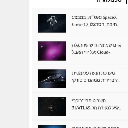
נאס״א: במבצע SpaceX
Crew-12 תיבחן הסתגלו..
גרם שמימי חדש שהתגלה
על ידי האבל: Cloud-..
מערכת הנעה פלזמטית
היברידית ממהנדס טורקי..
השביט הבין־כוכבי
3I/ATLAS יגיע לנקודה הק..