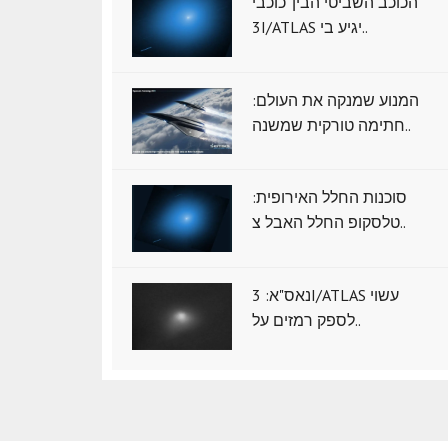
הכוכב השביטי הבין־כוכבי
3I/ATLAS יגיע בי..
המנוע שמנקה את העולם:
חתימה טורקית שמשנה..
סוכנות החלל האירופית:
טלסקופ החלל האבל צ..
נאס"א: ‏3I/ATLAS עשוי
לספק רמזים על..