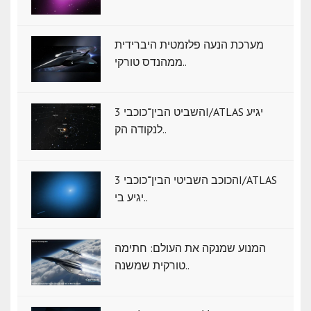
מערכת הנעה פלזמטית היברידית
ממהנדס טורקי..
השביט הבין־כוכבי 3I/ATLAS יגיע
לנקודה הק..
הכוכב השביטי הבין־כוכבי 3I/ATLAS
יגיע בי..
המנוע שמנקה את העולם: חתימה
טורקית שמשנה..