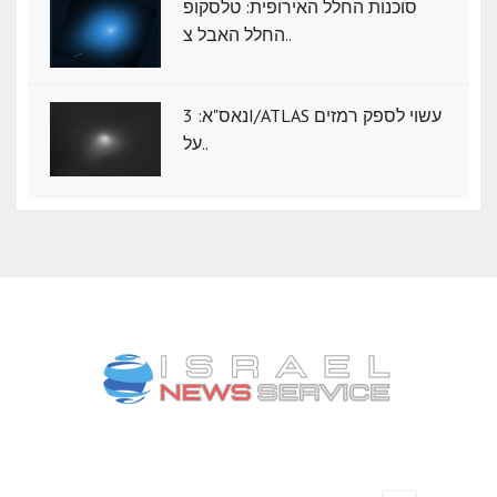
סוכנות החלל האירופית: טלסקופ
החלל האבל צ..
נאס"א: ‏3I/ATLAS עשוי לספק רמזים
על..