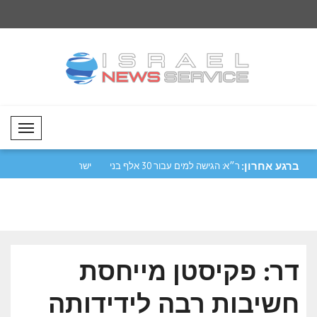
Mobil Menü
ברגע אחרון:
באירמוב קיים
אונר״א: הגישה למים עבור 30 אלף בני
ישראל פרסמה הודעה 
אדם ב..
החינוך של ..
דר: פקיסטן מייחסת
חשיבות רבה לידידותה