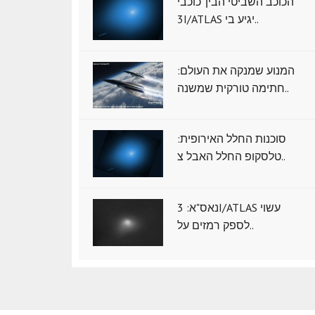
הכוכב השביטי הבין־כוכבי
3I/ATLAS יגיע בי..
המנוע שמנקה את העולם:
חתימה טורקית שמשנה..
סוכנות החלל האירופית:
טלסקופ החלל האבל צ..
נאס"א: ‏3I/ATLAS עשוי
לספק רמזים על..