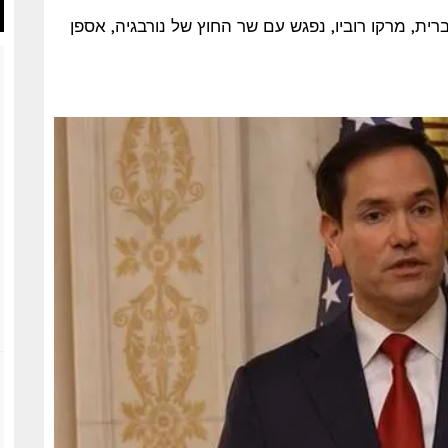
 החוץ של ארצות הברית, מרקו רוביו, נפגש עם שר החוץ של נורבגיה, אספן