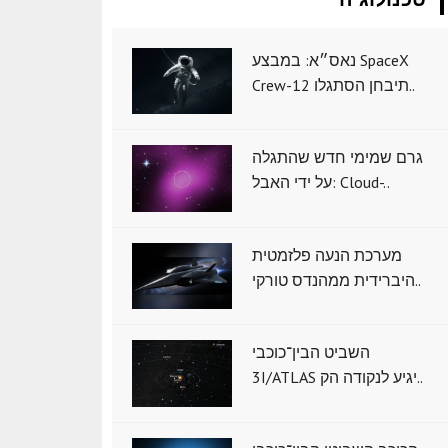
נאס״א: במבצע SpaceX
Crew-12 תיבחן הסתגלו..
גרם שמימי חדש שהתגלה
על ידי האבל: Cloud-..
מערכת הנעה פלזמטית
היברידית ממהנדס טורקי..
השביט הבין־כוכבי
3I/ATLAS יגיע לנקודה הק..