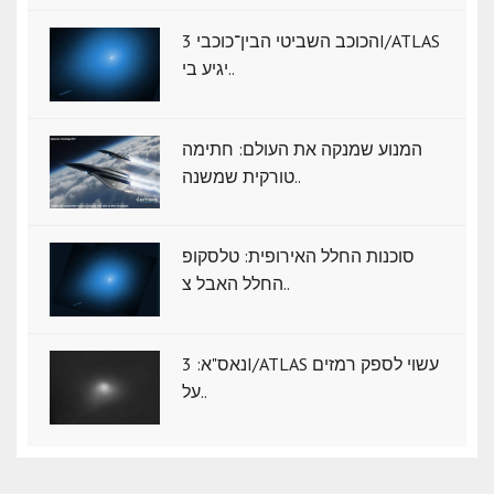
הכוכב השביטי הבין־כוכבי 3I/ATLAS
יגיע בי..
המנוע שמנקה את העולם: חתימה
טורקית שמשנה..
סוכנות החלל האירופית: טלסקופ
החלל האבל צ..
נאס"א: ‏3I/ATLAS עשוי לספק רמזים
על..