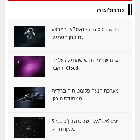
טכנולוגיה
נאס״א: במבצע SpaceX Crew-12
תיבחן הסתגלו..
גרם שמימי חדש שהתגלה על ידי
האבל: Cloud-..
מערכת הנעה פלזמטית היברידית
ממהנדס טורקי..
השביט הבין־כוכבי 3I/ATLAS יגיע
לנקודה הק..