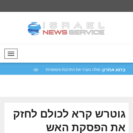
Mobil Menü
ברגע אחרון:
יפה נגד מכלית
מטסולה: נעביר את התרבות והמסורות
קטר גינתה את התקיפ
שלנו לד..
הורמו..
גוטרש קרא לכולם לחזק
את הפסקת האש