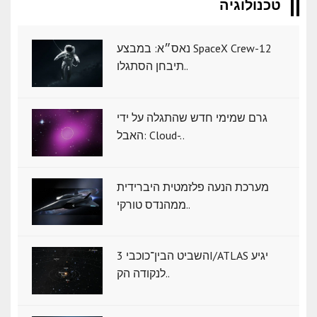
טכנולוגיה
נאס״א: במבצע SpaceX Crew-12
תיבחן הסתגלו..
גרם שמימי חדש שהתגלה על ידי
האבל: Cloud-..
מערכת הנעה פלזמטית היברידית
ממהנדס טורקי..
השביט הבין־כוכבי 3I/ATLAS יגיע
לנקודה הק..