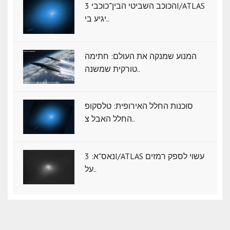
הכוכב השביטי הבין־כוכבי 3I/ATLAS
יגיע בי..
המנוע שמנקה את העולם: חתימה
טורקית שמשנה..
סוכנות החלל האירופית: טלסקופ
החלל האבל צ..
נאס"א: ‏3I/ATLAS עשוי לספק רמזים
על..