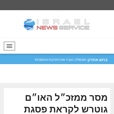
Mobil Menü
ברגע אחרון:
יפה נגד מכלית
מטסולה: נעביר את התרבות והמסורות
קטר גינתה את התקיפ
שלנו לד..
הורמו..
מסר ממזכ״ל האו״ם
גוטרש לקראת פסגת