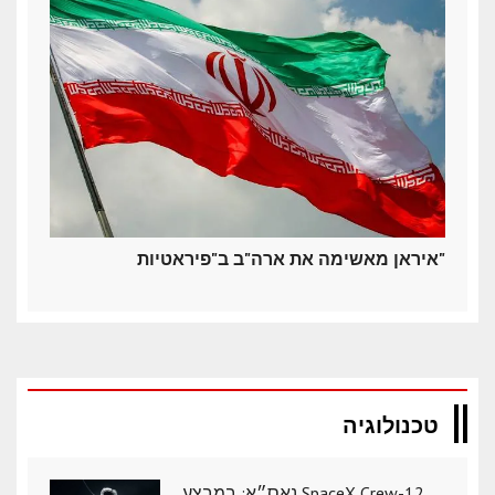
איראן מאשימה את ארה"ב ב"פיראטיות"
טכנולוגיה
נאס״א: במבצע SpaceX Crew-12