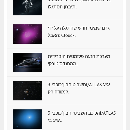
תיבחן הסתגלו..
גרם שמימי חדש שהתגלה על ידי
האבל: Cloud-..
מערכת הנעה פלזמטית היברידית
ממהנדס טורקי..
השביט הבין־כוכבי 3I/ATLAS יגיע
לנקודה הק..
הכוכב השביטי הבין־כוכבי 3I/ATLAS
יגיע בי..