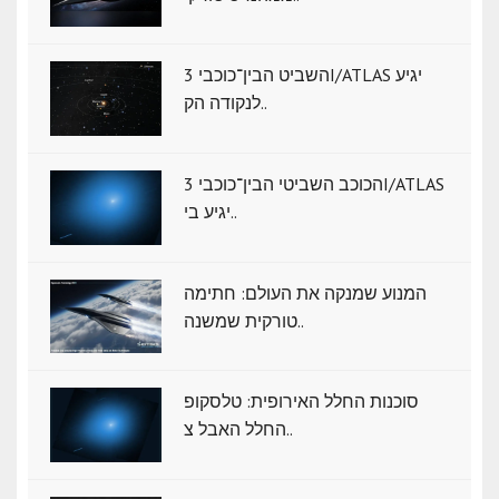
השביט הבין־כוכבי 3I/ATLAS יגיע
לנקודה הק..
הכוכב השביטי הבין־כוכבי 3I/ATLAS
יגיע בי..
המנוע שמנקה את העולם: חתימה
טורקית שמשנה..
סוכנות החלל האירופית: טלסקופ
החלל האבל צ..