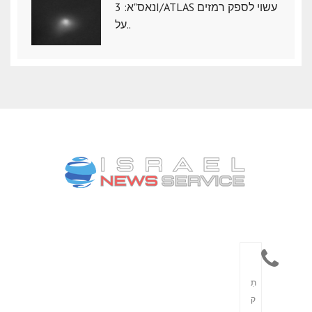
נאס"א: ‏3I/ATLAS עשוי לספק רמזים
על..
תִ
ק