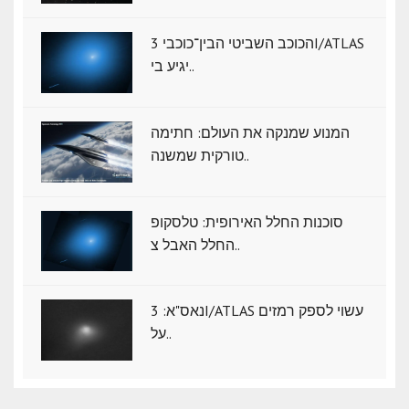
הכוכב השביטי הבין־כוכבי 3I/ATLAS
יגיע בי..
המנוע שמנקה את העולם: חתימה
טורקית שמשנה..
סוכנות החלל האירופית: טלסקופ
החלל האבל צ..
נאס"א: ‏3I/ATLAS עשוי לספק רמזים
על..