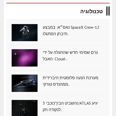
טכנולוגיה
נאס״א: במבצע SpaceX Crew-12
תיבחן הסתגלו..
גרם שמימי חדש שהתגלה על ידי
האבל: Cloud-..
מערכת הנעה פלזמטית היברידית
ממהנדס טורקי..
השביט הבין־כוכבי 3I/ATLAS יגיע
לנקודה הק..