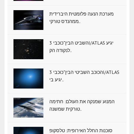
מערכת הנעה פלזמטית היברידית
ממהנדס טורקי..
השביט הבין־כוכבי 3I/ATLAS יגיע
לנקודה הק..
הכוכב השביטי הבין־כוכבי 3I/ATLAS
יגיע בי..
המנוע שמנקה את העולם: חתימה
טורקית שמשנה..
סוכנות החלל האירופית: טלסקופ