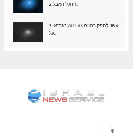
החלל האבל צ..
נאס"א: ‏3I/ATLAS עשוי לספק רמזים
על..