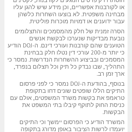
הוסתרו רק פרטים הנוגעים לקורבנות, לקטינים
או לקורבנות אפשריים, וכן מידע שיש להגן עליו
מבחינה משפטית. לא בוצעו השחרות כלשהן
עבור ידוענים או דמויות מוכרות פוליטית.
הסרה זמנית של חלק מהמסמכים והתצלומים
נובעת מבדיקות שנערכו לבקשת אנשים
הטוענים שהם קורבנות ועורכי דינם. ה-DOJ הודיע
כי יותר מ-200 עורכי דין נטלו חלק בבחינת
המסמכים ובביצוע ההשחרות הנדרשות. נמסר כי
התהליך, שבו נבדק כל תיק וכל תצלום בנפרד,
ארך זמן רב.
בנוסף, בהודעת ה-DOJ נמסר כי לפני פרסום
התיקים הללו שופטים שונים דחו בתקופת
טראמפ את בקשות משרד המשפטים, אולם עם
כניסת החוק לתוקף קיבלו בתי המשפט את
הבקשות.
המשרד הודיע כי הפרסום יימשך וכי התיקים
יועמדו לרשות הציבור באופן מדורג בתקופה