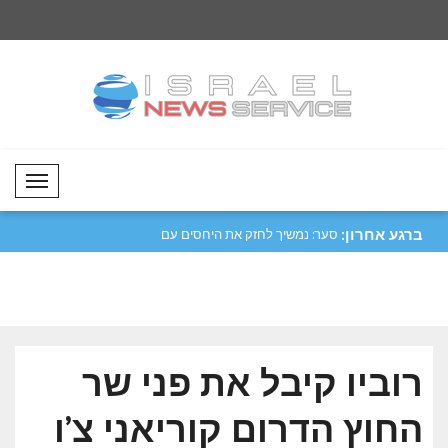
Mobil Menü
ברגע אחרון:
 בני אדם נעקרו מבתיהם
סער: נמשיך לחזק את היחסים עם
דובר משרד החוץ האי
ארגנטינה..
על ה..
רוביו קיבל את פני שר
החוץ הדרום קוריאני צ’ו