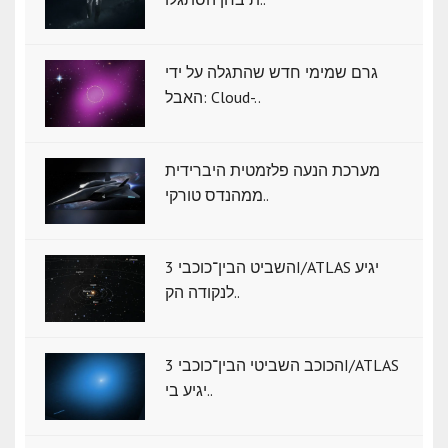
גרם שמימי חדש שהתגלה על ידי
האבל: Cloud-..
מערכת הנעה פלזמטית היברידית
ממהנדס טורקי..
השביט הבין־כוכבי 3I/ATLAS יגיע
לנקודה הק..
הכוכב השביטי הבין־כוכבי 3I/ATLAS
יגיע בי..