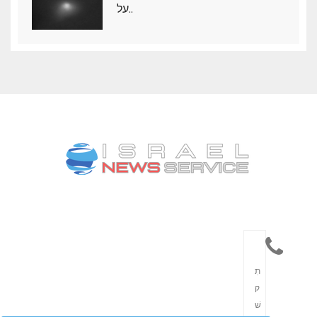
על..
תִ
ק
שׁ