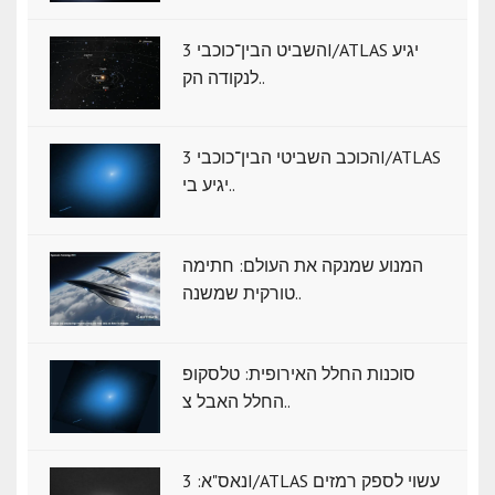
השביט הבין־כוכבי 3I/ATLAS יגיע
לנקודה הק..
הכוכב השביטי הבין־כוכבי 3I/ATLAS
יגיע בי..
המנוע שמנקה את העולם: חתימה
טורקית שמשנה..
סוכנות החלל האירופית: טלסקופ
החלל האבל צ..
נאס"א: ‏3I/ATLAS עשוי לספק רמזים