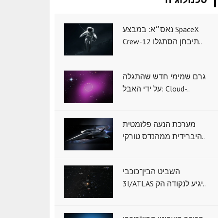
נאס״א: במבצע SpaceX
Crew-12 תיבחן הסתגלו..
גרם שמימי חדש שהתגלה
על ידי האבל: Cloud-..
מערכת הנעה פלזמטית
היברידית ממהנדס טורקי..
השביט הבין־כוכבי
3I/ATLAS יגיע לנקודה הק..