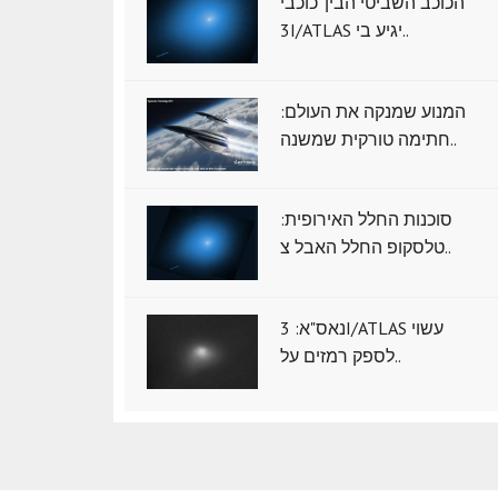
הכוכב השביטי הבין־כוכבי
3I/ATLAS יגיע בי..
המנוע שמנקה את העולם:
חתימה טורקית שמשנה..
סוכנות החלל האירופית:
טלסקופ החלל האבל צ..
נאס"א: ‏3I/ATLAS עשוי
לספק רמזים על..